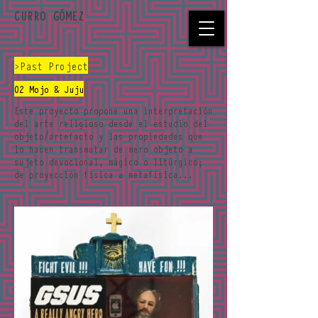
CURRO GÓMEZ
>Past Project
02 Mojo & Juju
Este proyecto propone una interpretación
del arte religioso desde el estudio del
objeto/artefacto y las propiedades que
lo hacen transmutar de mero objeto a
sujeto devocional, mágico o litúrgico;
de proyección física a metafísica...